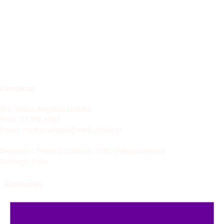
Contacto
Sra. María Angélica Urrutia
Fono: 22 978 6003
Email: medicinalegal@med.uchile.cl
Dirección: Profesor Zañartu 1130, Independencia
Santiago Chile
Extensión