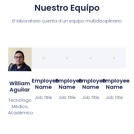
Nuestro Equipo
El laboratorio cuenta d un equipo multidisciplinario
Employee
Employee
Employee
Employee
William
Name
Name
Name
Name
Aguilar
Job Title
Job Title
Job Title
Job Title
Tecnólogo
Médico,
Académico