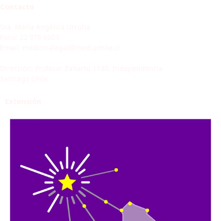
Contacto
Sra. María Angélica Urrutia
Fono: 22 978 6003
Email: medicinalegal@med.uchile.cl
Dirección: Profesor Zañartu 1130, Independencia
Santiago Chile
Extensión