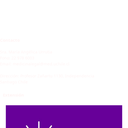
Contacto
Sra. María Angélica Urrutia
Fono: 22 978 6003
Email: medicinalegal@med.uchile.cl
Dirección: Profesor Zañartu 1130, Independencia
Santiago Chile
Extensión