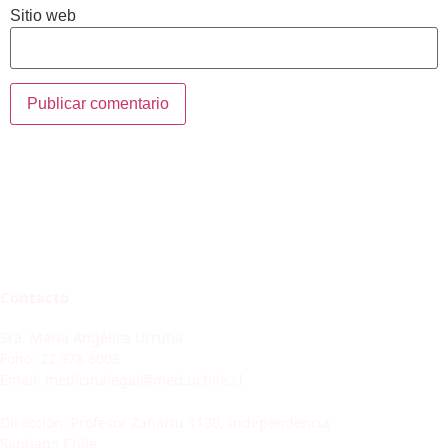
Sitio web
Contacto
Sra. María Angélica Urrutia
Fono: 22 978 6003
Email: medicinalegal@med.uchile.cl
Dirección: Profesor Zañartu 1130, Independencia
Santiago Chile